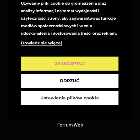
Używamy pliki cookie do gromadzenia oraz
analizy informacji na temat wydajności i
użyteczności strony, aby zagwarantować funkcje
mediów społecznościowych i w celu
udoskonalenia i dostosowania treści oraz reklam.
Dowiedz się więcej
ZAAKCEPTUJ
ODRZUĆ
Facebook
Instagram
YouTube
Kontakt
Polityka Prywatności
Ustawienia plików cookie
Copyright © 2026 Wiolka Walaszczyk | Created by
Ferrum Web