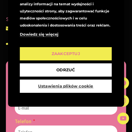
analizy informacji na temat wydajności i
użyteczności strony, aby zagwarantować funkcje
mediów społecznościowych i w celu
Skontaktuj się z Wiolką
udoskonalenia i dostosowania treści oraz reklam.
wiolkawalaszczyk.standup@gmail.com
Dowiedz się więcej
798136028
ZAAKCEPTUJ
ODRZUĆ
Imię
F
I
Y
a
n
o
Ustawienia plików cookie
c
s
u
e
t
t
E-mail
b
a
u
o
g
b
o
r
e
k
a
Telefon
m